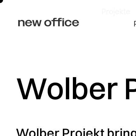
Projekte
Wolber P
Wolber Projekt brin