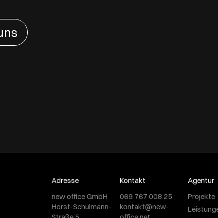
uns
Adresse
Kontakt
Agentur
new office GmbH
069 767 008 25
Projekte
Horst-Schulmann-
kontakt@new-
Leistung
Straße 5
office.net