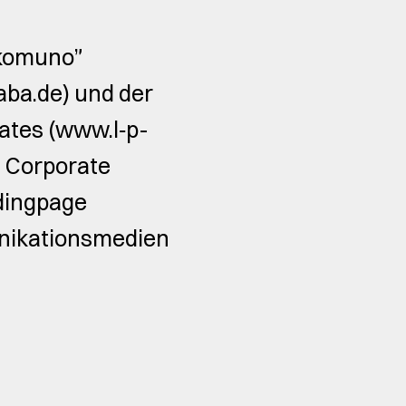
“komuno”
ba.de) und der
ates (www.l‑p-
s Corporate
ndingpage
unikationsmedien