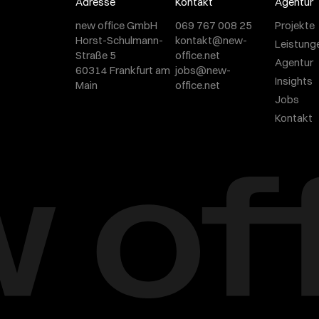
Adresse
Kontakt
Agentur
new office GmbH
069 767 008 25
Projekte
Horst-Schulmann-
kontakt@new-
Leistung
Straße 5
office.net
Agentur
60314 Frankfurt am
jobs@new-
Insights
Main
office.net
Jobs
Kontakt